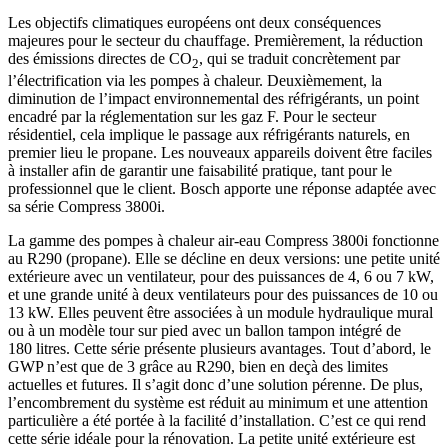
Les objectifs climatiques européens ont deux conséquences
majeures pour le secteur du chauffage. Premièrement, la réduction
des émissions directes de CO
, qui se traduit concrètement par
2
l’électrification via les pompes à chaleur. Deuxièmement, la
diminution de l’impact environnemental des réfrigérants, un point
encadré par la réglementation sur les gaz F. Pour le secteur
résidentiel, cela implique le passage aux réfrigérants naturels, en
premier lieu le propane. Les nouveaux appareils doivent être faciles
à installer afin de garantir une faisabilité pratique, tant pour le
professionnel que le client. Bosch apporte une réponse adaptée avec
sa série Compress 3800i.
La gamme des pompes à chaleur air-eau Compress 3800i fonctionne
au R290 (propane). Elle se décline en deux versions: une petite unité
extérieure avec un ventilateur, pour des puissances de 4, 6 ou 7 kW,
et une grande unité à deux ventilateurs pour des puissances de 10 ou
13 kW. Elles peuvent être associées à un module hydraulique mural
ou à un modèle tour sur pied avec un ballon tampon intégré de
180 litres. Cette série présente plusieurs avantages. Tout d’abord, le
GWP n’est que de 3 grâce au R290, bien en deçà des limites
actuelles et futures. Il s’agit donc d’une solution pérenne. De plus,
l’encombrement du système est réduit au minimum et une attention
particulière a été portée à la facilité d’installation. C’est ce qui rend
cette série idéale pour la rénovation. La petite unité extérieure est