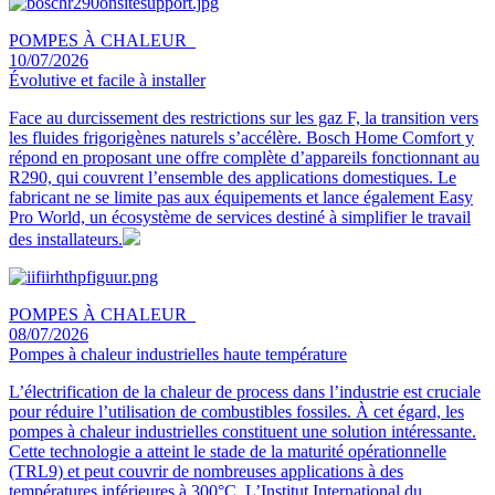
POMPES À CHALEUR
10/07/2026
Évolutive et facile à installer
Face au durcissement des restrictions sur les gaz F, la transition vers
les fluides frigorigènes naturels s’accélère. Bosch Home Comfort y
répond en proposant une offre complète d’appareils fonctionnant au
R290, qui couvrent l’ensemble des applications domestiques. Le
fabricant ne se limite pas aux équipements et lance également Easy
Pro World, un écosystème de services destiné à simplifier le travail
des installateurs.
POMPES À CHALEUR
08/07/2026
Pompes à chaleur industrielles haute température
L’électrification de la chaleur de process dans l’industrie est cruciale
pour réduire l’utilisation de combustibles fossiles. À cet égard, les
pompes à chaleur industrielles constituent une solution intéressante.
Cette technologie a atteint le stade de la maturité opérationnelle
(TRL9) et peut couvrir de nombreuses applications à des
températures inférieures à 300°C. L’Institut International du