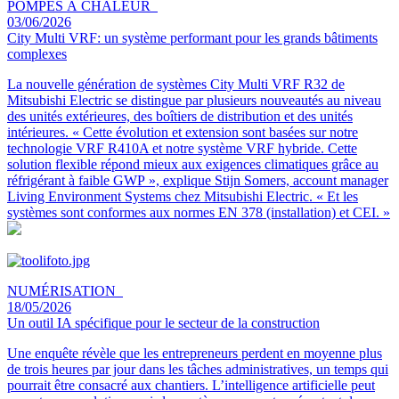
POMPES À CHALEUR
03/06/2026
City Multi VRF: un système performant pour les grands bâtiments
complexes
La nouvelle génération de systèmes City Multi VRF R32 de
Mitsubishi Electric se distingue par plusieurs nouveautés au niveau
des unités extérieures, des boîtiers de distribution et des unités
intérieures. « Cette évolution et extension sont basées sur notre
technologie VRF R410A et notre système VRF hybride. Cette
solution flexible répond mieux aux exigences climatiques grâce au
réfrigérant à faible GWP », explique Stijn Somers, account manager
Living Environment Systems chez Mitsubishi Electric. « Et les
systèmes sont conformes aux normes EN 378 (installation) et CEI. »
NUMÉRISATION
18/05/2026
Un outil IA spécifique pour le secteur de la construction
Une enquête révèle que les entrepreneurs perdent en moyenne plus
de trois heures par jour dans les tâches administratives, un temps qui
pourrait être consacré aux chantiers. L’intelligence artificielle peut