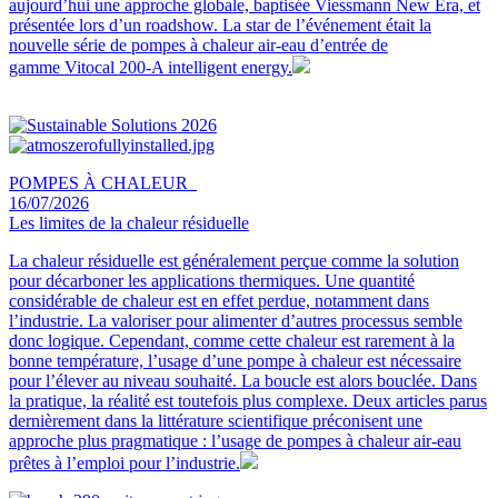
aujourd’hui une approche globale, baptisée Viessmann New Era, et
présentée lors d’un roadshow. La star de l’événement était la
nouvelle série de pompes à chaleur air-eau d’entrée de
gamme Vitocal 200-A intelligent energy.
POMPES À CHALEUR
16/07/2026
Les limites de la chaleur résiduelle
La chaleur résiduelle est généralement perçue comme la solution
pour décarboner les applications thermiques. Une quantité
considérable de chaleur est en effet perdue, notamment dans
l’industrie. La valoriser pour alimenter d’autres processus semble
donc logique. Cependant, comme cette chaleur est rarement à la
bonne température, l’usage d’une pompe à chaleur est nécessaire
pour l’élever au niveau souhaité. La boucle est alors bouclée. Dans
la pratique, la réalité est toutefois plus complexe. Deux articles parus
dernièrement dans la littérature scientifique préconisent une
approche plus pragmatique : l’usage de pompes à chaleur air-eau
prêtes à l’emploi pour l’industrie.