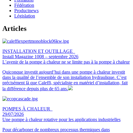
Fédération
Productnews
Législation
Articles
INSTALLATION ET OUTILLAGE
Install Magazine 1008 – septembre 2026
L’avenir de la pompe à chaleur ne se limite pas à la pompe à chaleur
Quiconque investit aujourd’hui dans une pompe à chaleur investit
dans la qualité de l’ensemble de son installation hydraulique. C’est
précisément là que Caleffi, spécialiste en matériel d’installation, fait
la différence depuis plus de 65 ans.
POMPES À CHALEUR
29/07/2026
Une pompe à chaleur rotative pour les applications industrielles
Pour décarboner de nombreux processus thermiques dans