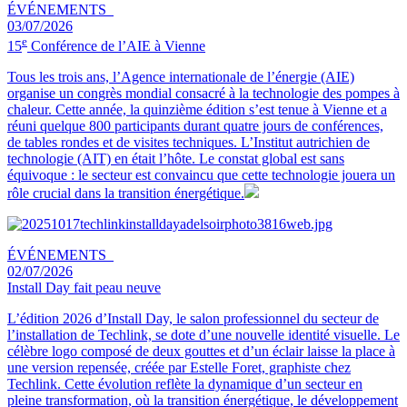
ÉVÉNEMENTS
03/07/2026
e
15
Conférence de l’AIE à Vienne
Tous les trois ans, l’Agence internationale de l’énergie (AIE)
organise un congrès mondial consacré à la technologie des pompes à
chaleur. Cette année, la quinzième édition s’est tenue à Vienne et a
réuni quelque 800 participants durant quatre jours de conférences,
de tables rondes et de visites techniques. L’Institut autrichien de
technologie (AIT) en était l’hôte. Le constat global est sans
équivoque : le secteur est convaincu que cette technologie jouera un
rôle crucial dans la transition énergétique.
ÉVÉNEMENTS
02/07/2026
Install Day fait peau neuve
L’édition 2026 d’Install Day, le salon professionnel du secteur de
l’installation de Techlink, se dote d’une nouvelle identité visuelle. Le
célèbre logo composé de deux gouttes et d’un éclair laisse la place à
une version repensée, créée par Estelle Foret, graphiste chez
Techlink. Cette évolution reflète la dynamique d’un secteur en
pleine transformation, où la transition énergétique, le développement