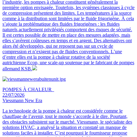
l’industrie, les pompes à chaleur constituent généralement la
première option envisagée. Toutefois, les systèmes classiques à cycle
de compression présentent des limites. Les températures à la source
comme à la distribution sont limitées par le fluide frigorigène. À cela
s’ajoute la problématique des fluides frigorigènes : les fluides
naturels actuellement privilégiés comportent des risques de sécurité.
Il est certes possible de mettre en place des mesures adaptées, mais
elles s’avèrent coûteuses en temps et en argent. Des alternatives ont
alors été développées, qui ne reposent pas sur un cycle de
compression et n’exigent pas de fluides conventionnels. L’une
d’entre elles est la pompe à chaleur rotative de la société
autrichienne Ecop, une scale-up soutenue par le fabricant de pompes
allemand KSB.
POMPES À CHALEUR
22/07/2026
Viessmann New Era
La technologie de la pompe à chaleur est considérée comme le
chauffage de l’avenir, tout le monde s’accorde à le dire. Pourtant,
des obstacles subsistent sur le marché. Viessmann, le spécialiste des
solutions HVAC, a analysé la situation et constaté un manque de
solutions faciles à installer. C’est pourquoi le fournisseur propose