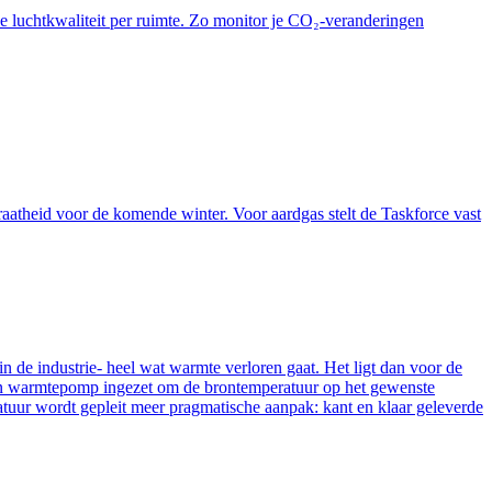
e luchtkwaliteit per ruimte. Zo monitor je CO₂-veranderingen
atheid voor de komende winter. Voor aardgas stelt de Taskforce vast
n de industrie- heel wat warmte verloren gaat. Het ligt dan voor de
een warmtepomp ingezet om de brontemperatuur op het gewenste
teratuur wordt gepleit meer pragmatische aanpak: kant en klaar geleverde