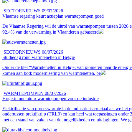
SECTORNIEUWS
09/07/2026
Vlaamse regering keurt actieplan warmtepompen goed
De Vlaamse Regering wil de uitrol van warmtepompen tussen 2026 en 
92,4% van de verwarming in Vlaanderen gebaseerd
SECTORNIEUWS
08/07/2026
Studiedag rond warmtenetten in België
Onder de titel “Warmtenetten in België: van pionieren naar de ener
komen aan bod: modernisering van warmtenetten, be
WARMTEPOMPEN
08/07/2026
Hoge-temperatuur warmtepompen voor de industrie
Elektrificatie van proceswarmte in de industrie is cruciaal als we het
ondertussen praktijkrijp (TRL9) en kan heel wat toepassingen onder 300°
met een stand van zaken van de mogelijkheden en uitdagingen. We ge