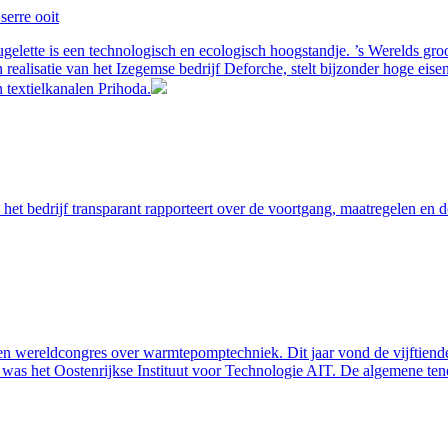
serre ooit
gelette is een technologisch en ecologisch hoogstandje. ’s Werelds groot
 realisatie van het Izegemse bedrijf Deforche, stelt bijzonder hoge eis
 textielkanalen Prihoda.
et bedrijf transparant rapporteert over de voortgang, maatregelen en d
en wereldcongres over warmtepomptechniek. Dit jaar vond de vijftiende
 was het Oostenrijkse Instituut voor Technologie AIT. De algemene ten