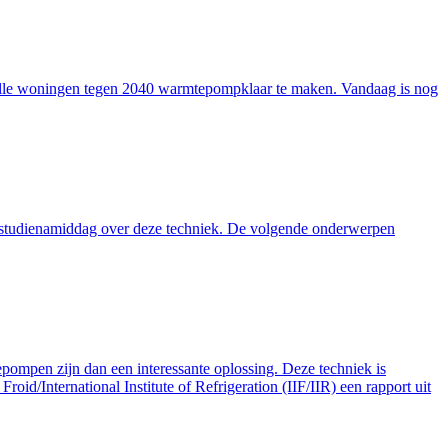
 alle woningen tegen 2040 warmtepompklaar te maken. Vandaag is nog
en studienamiddag over deze techniek. De volgende onderwerpen
tepompen zijn dan een interessante oplossing. Deze techniek is
oid/International Institute of Refrigeration (IIF/IIR) een rapport uit