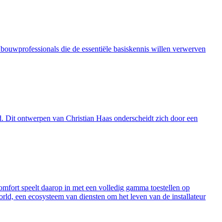
 bouwprofessionals die de essentiële basiskennis willen verwerven
. Dit ontwerpen van Christian Haas onderscheidt zich door een
fort speelt daarop in met een volledig gamma toestellen op
rld, een ecosysteem van diensten om het leven van de installateur