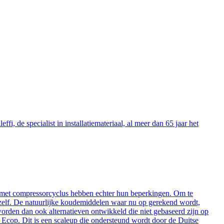
fi, de specialist in installatiemateriaal, al meer dan 65 jaar het
en met compressorcyclus hebben echter hun beperkingen. Om te
 zelf. De natuurlijke koudemiddelen waar nu op gerekend wordt,
orden dan ook alternatieven ontwikkeld die niet gebaseerd zijn op
Ecop. Dit is een scaleup die ondersteund wordt door de Duitse