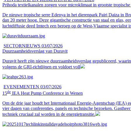
Prihoda textielkanalen zorgen voor microklimaat in grootste tropische 
De nieuwe tropische serre Edenya in het dierenpark Pairi Daiza in Bru
dan 20 meter hoog. Deze gigantische constructie van staal en glas, een
luchtdiffusie deed Imtech een beroep op de West-Vlaamse specialist in
SECTORNIEUWS
03/07/2026
Duurzaamheidsverslag van Duravit
Duravit heeft zijn nieuwe duurzaamheidsverslag gepubliceerd, waarin h
volgens de GRI-richtlijnen en voldoet voll
EVENEMENTEN
03/07/2026
de
15
IEA Heat Pump Conference in Wenen
Om de drie jaar houdt het Internationaal Energie-Agentschap (IEA) e
vier dagen van conferenties, panels en technische bezoeken. Gastheer
techniek cruciaal zal worden in de energietransitie.