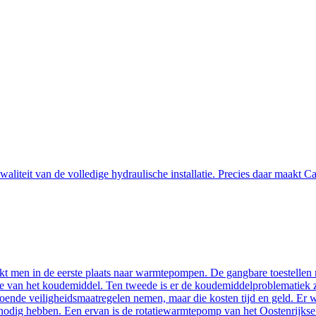
iteit van de volledige hydraulische installatie. Precies daar maakt Calef
kijkt men in de eerste plaats naar warmtepompen. De gangbare toestell
ctie van het koudemiddel. Ten tweede is er de koudemiddelproblematiek
oende veiligheidsmaatregelen nemen, maar die kosten tijd en geld. Er w
odig hebben. Een ervan is de rotatiewarmtepomp van het Oostenrijkse 