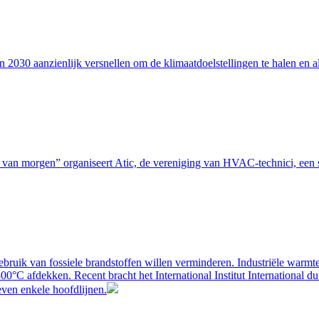
2030 aanzienlijk versnellen om de klimaatdoelstellingen te halen en
gie van morgen” organiseert Atic, de vereniging van HVAC-technici, e
 gebruik van fossiele brandstoffen willen verminderen. Industriële warm
C afdekken. Recent bracht het International Institut International du Fr
ven enkele hoofdlijnen.