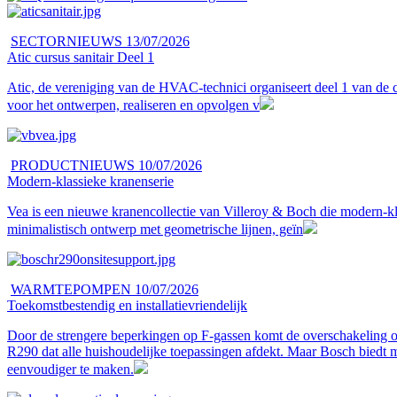
SECTORNIEUWS
13/07/2026
Atic cursus sanitair Deel 1
Atic, de vereniging van de HVAC-technici organiseert deel 1 van de c
voor het ontwerpen, realiseren en opvolgen v
PRODUCTNIEUWS
10/07/2026
Modern-klassieke kranenserie
Vea is een nieuwe kranencollectie van Villeroy & Boch die modern-kl
minimalistisch ontwerp met geometrische lijnen, geïn
WARMTEPOMPEN
10/07/2026
Toekomstbestendig en installatievriendelijk
Door de strengere beperkingen op F-gassen komt de overschakeling o
R290 dat alle huishoudelijke toepassingen afdekt. Maar Bosch biedt m
eenvoudiger te maken.