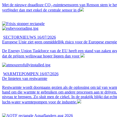
Met de nieuwe draadloze CO₂-ruimtesensoren van Renson stem je het ve
verfijnder dan met enkel de centrale sensor in d
SECTORNIEUWS
16/07/2026
Europese Unie ziet geen onmiddellijk risico voor de Europese energi
De Energy Union Taskforce van de EU heeft een stand van zaken gegev
dat de prijzen weliswaar hoger liggen dan voor
WARMTEPOMPEN
16/07/2026
De limieten van restwarmte
Restwarmte wordt doorgaans gezien als de oplossing om tal van warmtet
hand om die warmte te gebruiken om andere processen aan te drijven
niveau te brengen. Zo sluit men de cirkel. In de praktijk blijkt dat ec
lucht-water warmtepompen voor de industrie.