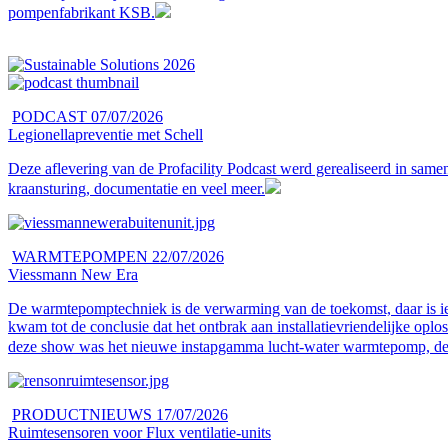
pompenfabrikant KSB.
PODCAST
07/07/2026
Legionellapreventie met Schell
Deze aflevering van de Profacility Podcast werd gerealiseerd in sam
kraansturing, documentatie en veel meer.
WARMTEPOMPEN
22/07/2026
Viessmann New Era
De warmtepomptechniek is de verwarming van de toekomst, daar is ied
kwam tot de conclusie dat het ontbrak aan installatievriendelijke o
deze show was het nieuwe instapgamma lucht-water warmtepomp, de V
PRODUCTNIEUWS
17/07/2026
Ruimtesensoren voor Flux ventilatie-units