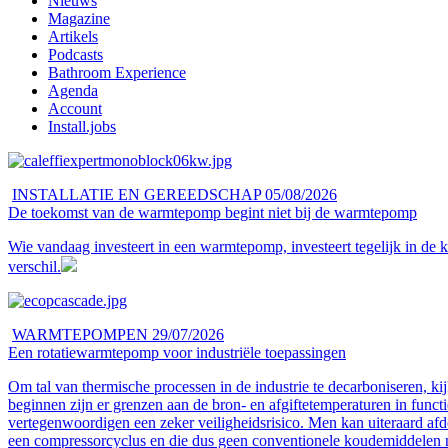
Nieuws
Magazine
Artikels
Podcasts
Bathroom Experience
Agenda
Account
Install.jobs
INSTALLATIE EN GEREEDSCHAP
05/08/2026
De toekomst van de warmtepomp begint niet bij de warmtepomp
Wie vandaag investeert in een warmtepomp, investeert tegelijk in de kwal
verschil.
WARMTEPOMPEN
29/07/2026
Een rotatiewarmtepomp voor industriële toepassingen
Om tal van thermische processen in de industrie te decarboniseren, 
beginnen zijn er grenzen aan de bron- en afgiftetemperaturen in fun
vertegenwoordigen een zeker veiligheidsrisico. Men kan uiteraard afd
een compressorcyclus en die dus geen conventionele koudemiddelen n