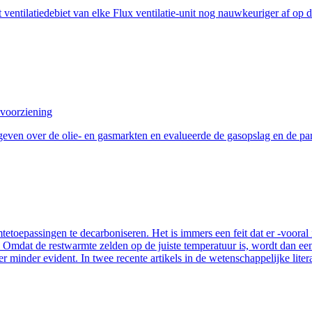
ntilatiedebiet van elke Flux ventilatie-unit nog nauwkeuriger af op d
evoorziening
en over de olie- en gasmarkten en evalueerde de gasopslag en de para
oepassingen te decarboniseren. Het is immers een feit dat er -vooral i
. Omdat de restwarmte zelden op de juiste temperatuur is, wordt dan 
hter minder evident. In twee recente artikels in de wetenschappelijke li