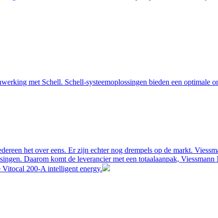
enwerking met Schell. Schell-systeemoplossingen bieden een optimale o
ereen het over eens. Er zijn echter nog drempels op de markt. Viessm
plossingen. Daarom komt de leverancier met een totaalaanpak, Viessman
itocal 200-A intelligent energy.